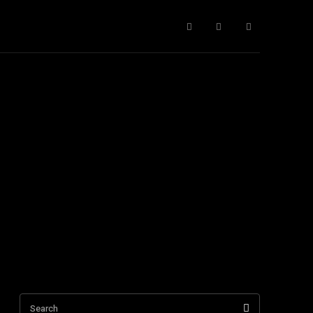
Figure Storiche del Partito
I Simboli Storici della Destra
Search