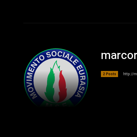
Home
M.S.I. 
marcor
http://
2 Posts