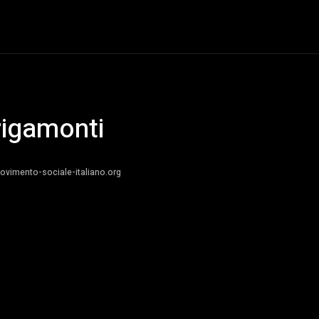
Destra Nazionale (1972)
Eurodestra e Lotta al Sistema (1978)
igamonti
movimento-sociale-italiano.org