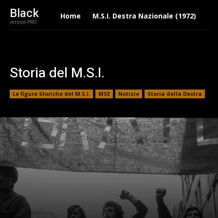
Black
Home
M.S.I. Destra Nazionale (1972)
Eu
version PRO
Storia del M.S.I.
Le figure Storiche del M.S.I.
MSE
Notizie
Storia della Destra