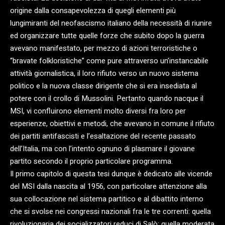
origine dalla consapevolezza di quegli elementi più
lungimiranti del neofascismo italiano della necessità di riunire
ed organizzare tutte quelle forze che subito dopo la guerra
avevano manifestato, per mezzo di azioni terroristiche o
“bravate folkloristiche” come pure attraverso un’instancabile
attività giornalistica, il loro rifiuto verso un nuovo sistema
politico e la nuova classe dirigente che si era insediata al
potere con il crollo di Mussolini. Pertanto quando nacque il
MSI, vi confluirono elementi molto diversi fra loro per
esperienze, obiettivi e metodi, che avevano in comune il rifiuto
dei partiti antifascisti e l’esaltazione del recente passato
dell’Italia, ma con l’intento ognuno di plasmare il giovane
partito secondo il proprio particolare programma.
Il primo capitolo di questa tesi dunque è dedicato alle vicende
del MSI dalla nascita al 1956, con particolare attenzione alla
sua collocazione nel sistema partitico e al dibattito interno
che si svolse nei congressi nazionali fra le tre correnti: quella
rivoluzionaria dei socializzatori reduci di Salò; quella moderata