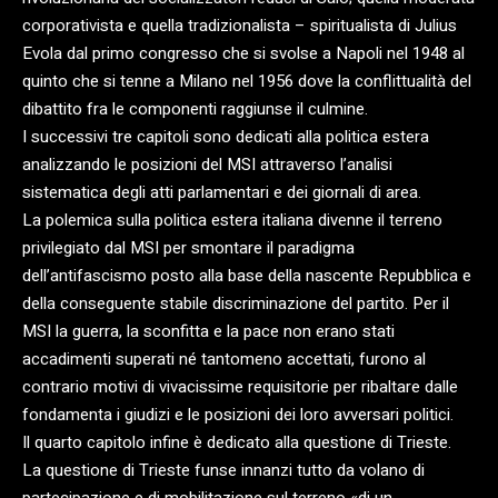
corporativista e quella tradizionalista – spiritualista di Julius
Evola dal primo congresso che si svolse a Napoli nel 1948 al
quinto che si tenne a Milano nel 1956 dove la conflittualità del
dibattito fra le componenti raggiunse il culmine.
I successivi tre capitoli sono dedicati alla politica estera
analizzando le posizioni del MSI attraverso l’analisi
sistematica degli atti parlamentari e dei giornali di area.
La polemica sulla politica estera italiana divenne il terreno
privilegiato dal MSI per smontare il paradigma
dell’antifascismo posto alla base della nascente Repubblica e
della conseguente stabile discriminazione del partito. Per il
MSI la guerra, la sconfitta e la pace non erano stati
accadimenti superati né tantomeno accettati, furono al
contrario motivi di vivacissime requisitorie per ribaltare dalle
fondamenta i giudizi e le posizioni dei loro avversari politici.
Il quarto capitolo infine è dedicato alla questione di Trieste.
La questione di Trieste funse innanzi tutto da volano di
partecipazione e di mobilitazione sul terreno «di un