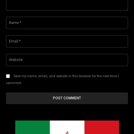
Comment:
Na
Ema
Web
Save my name, email, and website in this browser for the next time I
comment.