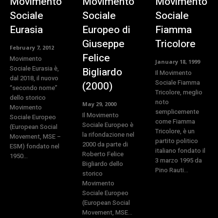
Movimento
Movimento
Movimento
Sociale
Sociale
Sociale
Eurasia
Europeo di
Fiamma
Giuseppe
Tricolore
February 7, 2012
Felice
Movimento
January 18, 1999
Sociale Eurasia è,
Bigliardo
Il Movimento
dal 2018, il nuovo
Sociale Fiamma
(2000)
“secondo nome”
Tricolore, meglio
dello storico
noto
May 29, 2000
Movimento
semplicemente
Il Movimento
Sociale Europeo
come Fiamma
Sociale Europeo è
(European Social
Tricolore, è un
la rifondazione nel
Movement, MSE –
partito politico
2000 da parte di
ESM) fondato nel
italiano fondato il
Roberto Felice
1950...
3 marzo 1995 da
Bigliardo dello
Pino Rauti...
storico
Movimento
Sociale Europeo
(European Social
Movement, MSE...