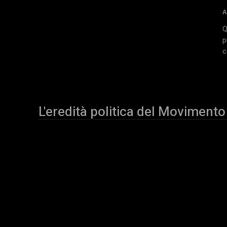
A
Q
p
c
L'eredità politica del Movimento 