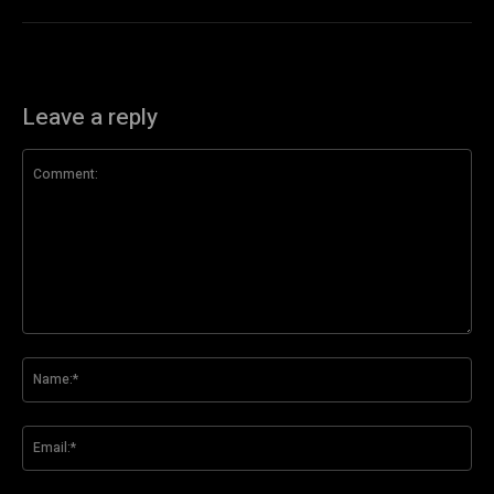
Leave a reply
Comment:
Na
Ema