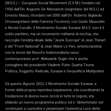
(M.S.E.) – European Social Movement (E.S.M.) fondato nel
1950 dall’On. Augusto De Marsanich (segretario del M.S.I.) ed
Ernesto Massi, rifondato nel 2000 dall’On. Roberto Bigliardo
(Vicesegretario della Fiamma Tricolore), con Guido Mussolini
e Nicola Cucullo. Il Movimento Sociale Eurasia M.S.E. non è il
solito partitino, ma un movimento militante di nicchia, che
raccoglie l’eredita ideale della “Jeune Euorope” di Jean Thiriart
e del “Front National” di Jean Marie Le Pen, sintetizzandola
con le teorie del filosofo tradizionalista russo
contemporaneo prof. Aleksandr Dugin che è anche
consigliere del presidente Vladimir Putin: Quarta Teoria
Politica, Soggetto Radicale, Eurasia e Geopolitica Multipolare.
Da questo Agosto 2022, il Movimento Sociale Eurasia, a
fronte della propria repentina espansione, sta coordinando la
fondazione di diversi nuovi circoli in tutte le regioni, sta
stilando un nuovo programma politico ed è
“determinato nel
continuare a custodire e perpetuare l’autentica Luce della