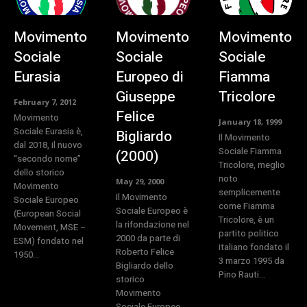
Movimento
Movimento
Movimento
Sociale
Sociale
Sociale
Eurasia
Europeo di
Fiamma
Giuseppe
Tricolore
February 7, 2012
Felice
Movimento
January 18, 1999
Sociale Eurasia è,
Bigliardo
Il Movimento
dal 2018, il nuovo
Sociale Fiamma
(2000)
“secondo nome”
Tricolore, meglio
dello storico
noto
May 29, 2000
Movimento
semplicemente
Il Movimento
Sociale Europeo
come Fiamma
Sociale Europeo è
(European Social
Tricolore, è un
la rifondazione nel
Movement, MSE –
partito politico
2000 da parte di
ESM) fondato nel
italiano fondato il
Roberto Felice
1950...
3 marzo 1995 da
Bigliardo dello
Pino Rauti...
storico
Movimento
Sociale Europeo