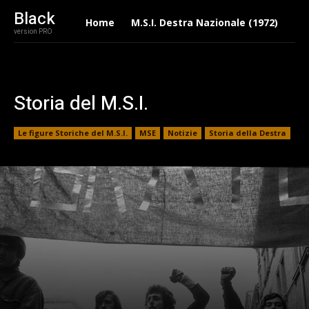
Black
Home
M.S.I. Destra Nazionale (1972)
Eu
version PRO
Storia del M.S.I.
Le figure Storiche del M.S.I.
MSE
Notizie
Storia della Destra